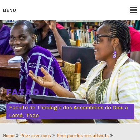
Skip
to
MENU
content
FATAD
Faculté de Théologie des Assemblées de Dieu à
Lomé, Togo
Home
Priez avec nous
Prier pour les non-atteints