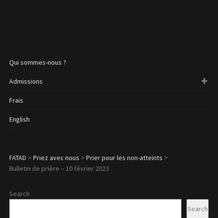
Qui sommes-nous ?
Admissions
Frais
English
FATAD
>
Priez avec nous
>
Prier pour les non-atteints
>
Bulletin de prière – 10 février 2023
Search
Search