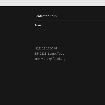
Contactez-nous
Admin
(228) 22 25 06 63
B.P. 2313, Lomé, Togo
archiviste @ fatad.org