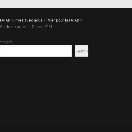
FATAD
>
Priez avec nous
>
Prier pour la FATAD
>
Guide de prière – 7 mars 2021
Search
Search