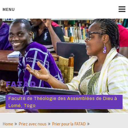
Skip
to
MENU
content
FATAD
Faculté de Théologie des Assemblées de Dieu à
Lomé, Togo
Home
Priez avec nous
Prier pour la FATAD