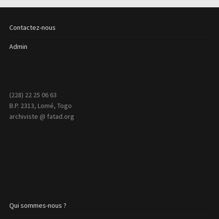
Contactez-nous
Admin
(228) 22 25 06 63
B.P. 2313, Lomé, Togo
archiviste @ fatad.org
Qui sommes-nous ?