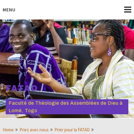
Skip
to
MENU
content
FATAD
Faculté de Théologie des Assemblées de Dieu à
Lomé, Togo
Home
Priez avec nous
Prier pour la FATAD