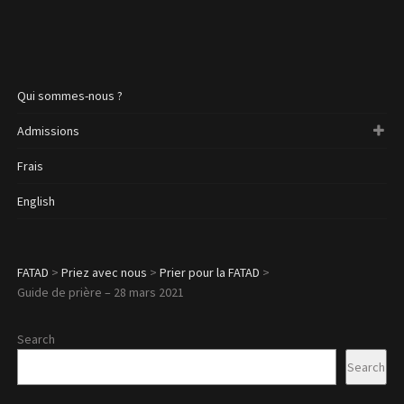
Qui sommes-nous ?
Admissions
Frais
English
FATAD
>
Priez avec nous
>
Prier pour la FATAD
>
Guide de prière – 28 mars 2021
Search
Search