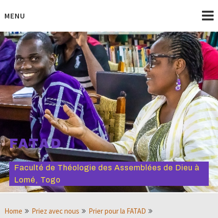
Skip
to
MENU
content
FATAD
Faculté de Théologie des Assemblées de Dieu à
Lomé, Togo
Home
Priez avec nous
Prier pour la FATAD