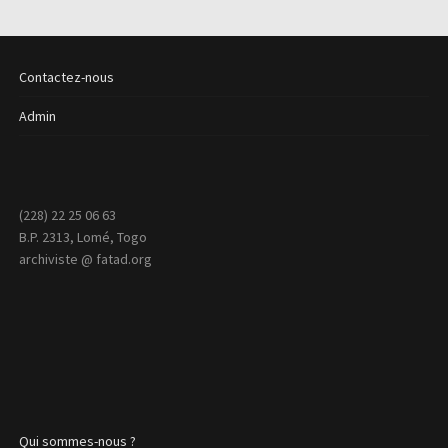
Contactez-nous
Admin
(228) 22 25 06 63
B.P. 2313, Lomé, Togo
archiviste @ fatad.org
Qui sommes-nous ?