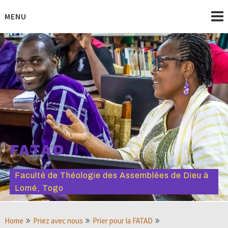
Skip
to
MENU
content
FATAD
Faculté de Théologie des Assemblées de Dieu à
Lomé, Togo
Home
Priez avec nous
Prier pour la FATAD