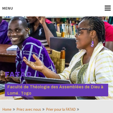
Skip
to
MENU
content
FATAD
Faculté de Théologie des Assemblées de Dieu à
Lomé, Togo
Home
Priez avec nous
Prier pour la FATAD