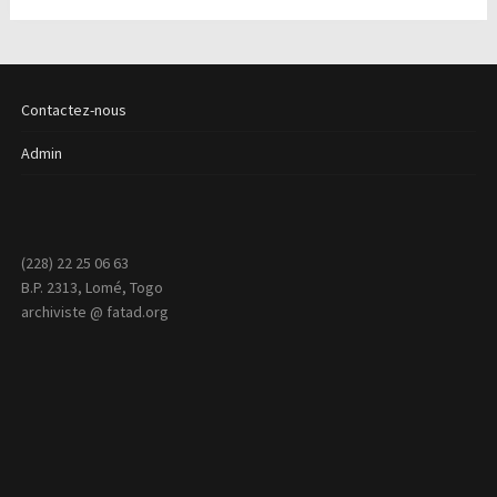
Contactez-nous
Admin
(228) 22 25 06 63
B.P. 2313, Lomé, Togo
archiviste @ fatad.org