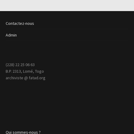
Contactez-nous
Admin
(228) 22 25 06 63
B.P. 2313, Lomé, Togo
archiviste @ fatad.org
Qui sommes-nous ?