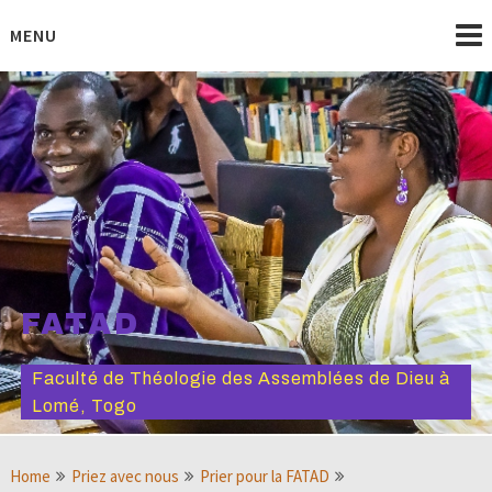
Skip
to
MENU
content
FATAD
Faculté de Théologie des Assemblées de Dieu à
Lomé, Togo
Home
Priez avec nous
Prier pour la FATAD