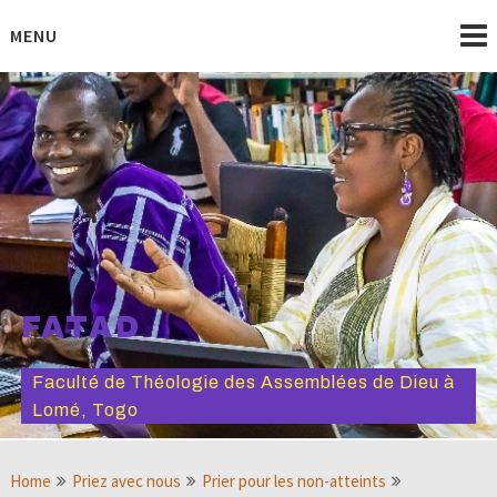
Skip
to
MENU
content
FATAD
Faculté de Théologie des Assemblées de Dieu à
Lomé, Togo
Home
Priez avec nous
Prier pour les non-atteints