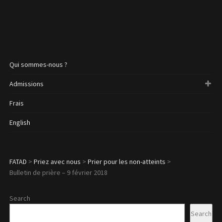
Qui sommes-nous ?
Admissions
Frais
English
FATAD
>
Priez avec nous
>
Prier pour les non-atteints
>
Bulletin de prière – 9 février 2018
Search
Search