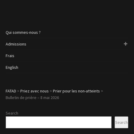
Qui sommes-nous ?
Admissions
Frais
English
FATAD
>
Priez avec nous
>
Prier pour les non-atteints
>
Bulletin de prière – 8 mai 2026
Search
Search