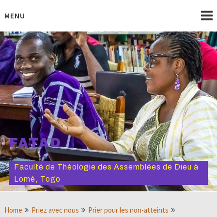
Skip
to
MENU
content
FATAD
Faculté de Théologie des Assemblées de Dieu à
Lomé, Togo
Home
Priez avec nous
Prier pour les non-atteints