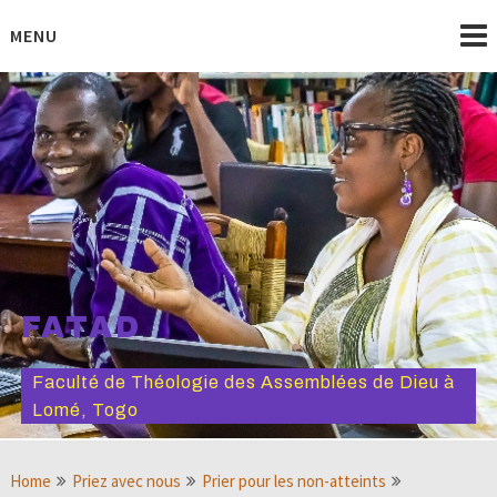
Skip
to
MENU
content
FATAD
Faculté de Théologie des Assemblées de Dieu à
Lomé, Togo
Home
Priez avec nous
Prier pour les non-atteints