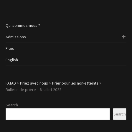
Qui sommes-nous ?
Admissions
Frais
English
FATAD
>
Priez avec nous
>
Prier pour les non-atteints
>
Bulletin de prière – 8 juillet 2022
Search
Search