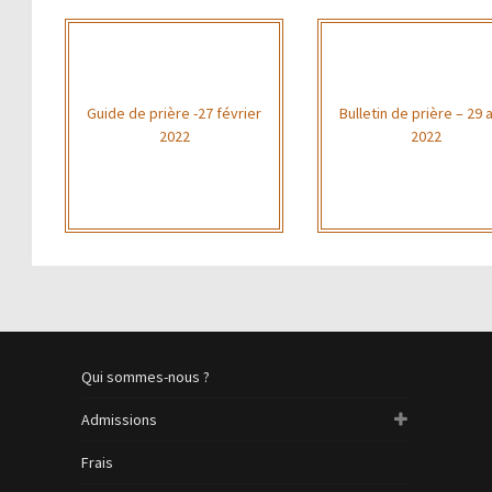
Guide de prière -27 février
Bulletin de prière – 29 a
2022
2022
Qui sommes-nous ?
Admissions
Frais