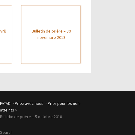
vril
Bulletin de prière – 30
novembre 2018
FATAD
>
Priez avec nous
>
Prier pour les non-
atteints
>
Bulletin de prière – 5 octobre 2018
Search