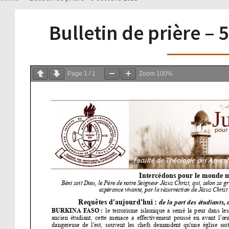
Bulletin de prière – 
Page
1
/
1
Zoom
100%