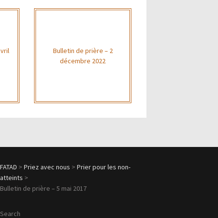
vril
Bulletin de prière – 2
décembre 2022
FATAD
>
Priez avec nous
>
Prier pour les non-
atteints
>
Bulletin de prière – 5 mai 2017
Search