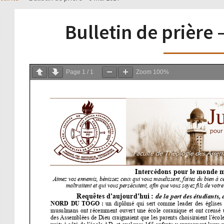
Bulletin de prière 
Page
1
/
1
Zoom
100%