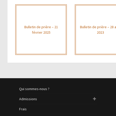
Bulletin de prière – 21
Bulletin de prière – 28 a
février 2025
2023
Qui sommes-nous ?
Admissions
Frais