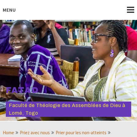
Skip
to
MENU
content
FATAD
Faculté de Théologie des Assemblées de Dieu à
Lomé, Togo
Home
Priez avec nous
Prier pour les non-atteints