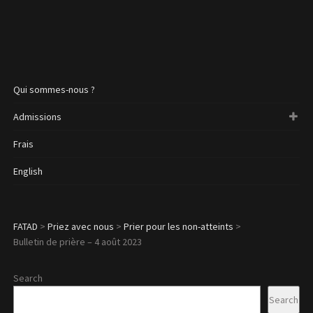
Qui sommes-nous ?
Admissions
Frais
English
FATAD
>
Priez avec nous
>
Prier pour les non-atteints
>
Bulletin de prière – 4 août 2023
Search
Search