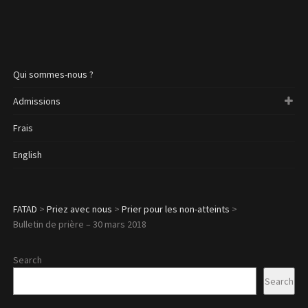
Qui sommes-nous ?
Admissions
Frais
English
FATAD
>
Priez avec nous
>
Prier pour les non-atteints
>
Bulletin de prière – 30 mars 2018
Search
Search