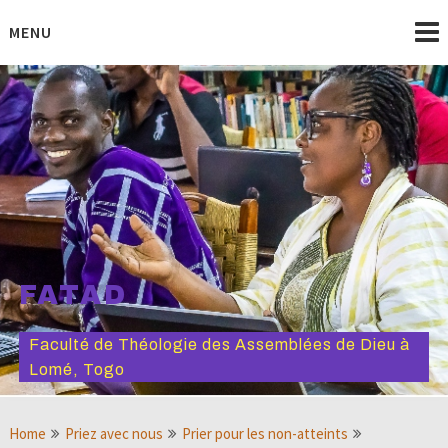
Skip
to
MENU
content
FATAD
Faculté de Théologie des Assemblées de Dieu à
Lomé, Togo
Home
Priez avec nous
Prier pour les non-atteints