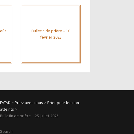
août
Bulletin de prière – 10
février 2023
FATAD
>
Priez avec nous
>
Prier pour les non-
atteints
>
Bulletin de prière – 25 juillet 2025
Search