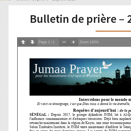
Bulletin de prière – 
Page
1
/
1
Zoom
100%