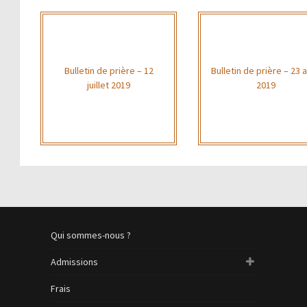
Bulletin de prière – 12
Bulletin de prière – 23 
juillet 2019
2019
Qui sommes-nous ?
Admissions
Frais