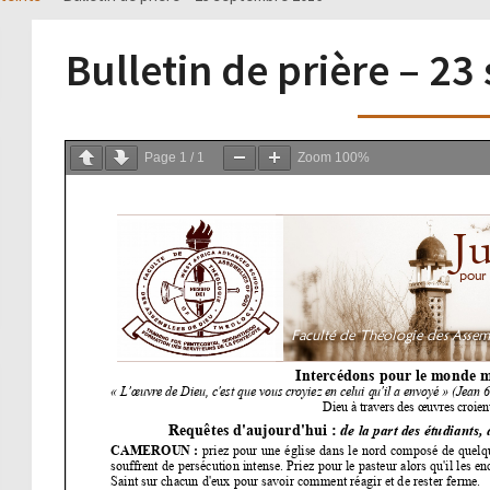
Bulletin de prière – 2
Page
1
/
1
Zoom
100%