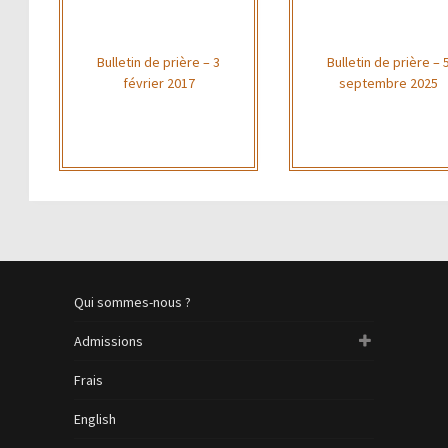
Bulletin de prière – 3
Bulletin de prière – 
février 2017
septembre 2025
Qui sommes-nous ?
Admissions
Frais
English