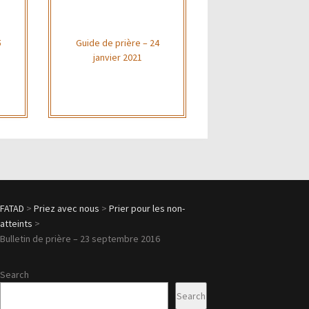
5
Guide de prière – 24
janvier 2021
FATAD
>
Priez avec nous
>
Prier pour les non-
atteints
>
Bulletin de prière – 23 septembre 2016
Search
Search