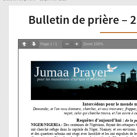
Bulletin de prière – 
Page
1
/
1
Zoom
100%