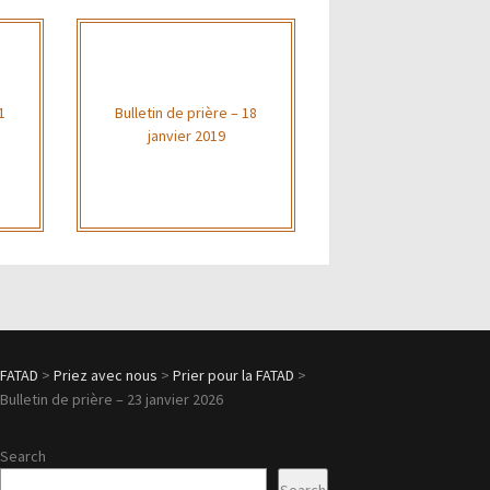
1
Bulletin de prière – 18
janvier 2019
FATAD
>
Priez avec nous
>
Prier pour la FATAD
>
Bulletin de prière – 23 janvier 2026
Search
Search