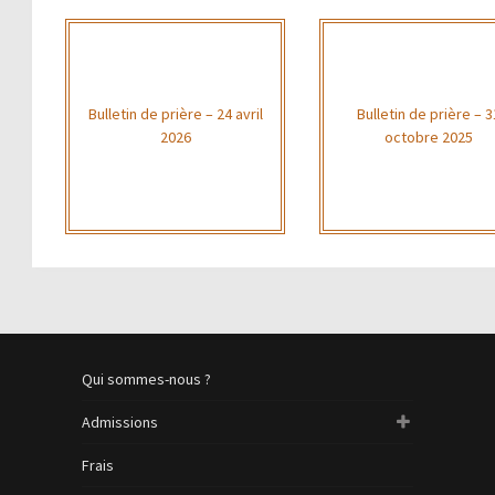
Bulletin de prière – 24 avril
Bulletin de prière – 3
2026
octobre 2025
Qui sommes-nous ?
Admissions
Frais