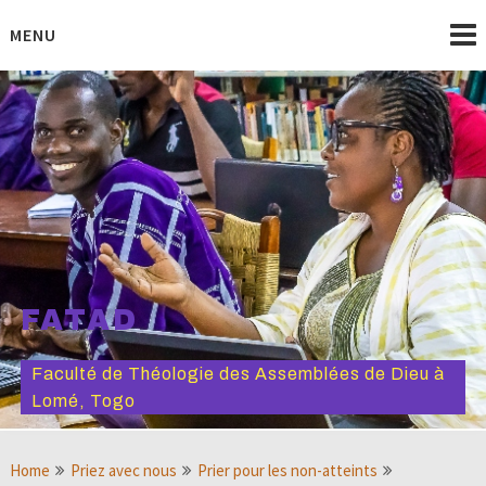
Skip
to
MENU
content
FATAD
Faculté de Théologie des Assemblées de Dieu à
Lomé, Togo
Home
Priez avec nous
Prier pour les non-atteints