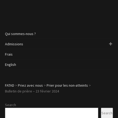
Qui sommes-nous ?
Admissions
Frais
English
FATAD
>
Priez avec nous
>
Prier pour les non-atteints
>
Bulletin de prière – 23 février 2024
Search
Search