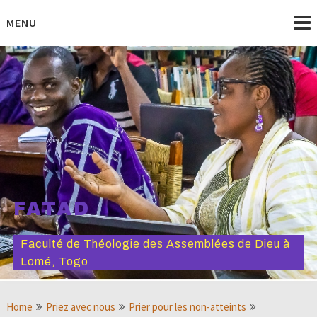
Skip
to
MENU
content
FATAD
Faculté de Théologie des Assemblées de Dieu à
Lomé, Togo
Home
Priez avec nous
Prier pour les non-atteints