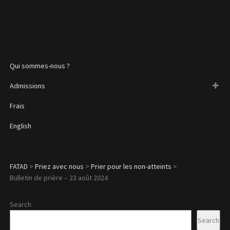
Qui sommes-nous ?
Admissions
Frais
English
FATAD
>
Priez avec nous
>
Prier pour les non-atteints
>
Bulletin de prière – 23 août 2024
Search
Search