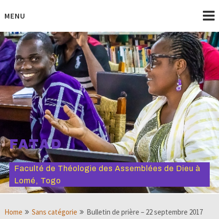
Skip
to
MENU
content
FATAD
Faculté de Théologie des Assemblées de Dieu à
Lomé, Togo
Home
Sans catégorie
Bulletin de prière – 22 septembre 2017