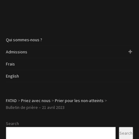
Qui sommes-nous ?
Admissions
Frais
English
FATAD
>
Priez avec nous
>
Prier pour les non-atteints
>
Bulletin de prière – 21 avril 2023
Search
Search