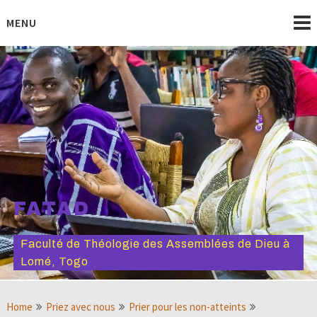
Skip
to
MENU
content
FATAD
Faculté de Théologie des Assemblées de Dieu à
Lomé, Togo
Home
Priez avec nous
Prier pour les non-atteints