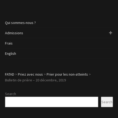
Qui sommes-nous ?
Admissions
Frais
English
FATAD
>
Priez avec nous
>
Prier pour les non-atteints
>
Bulletin de prière – 20 décembre, 2019
Search
Search