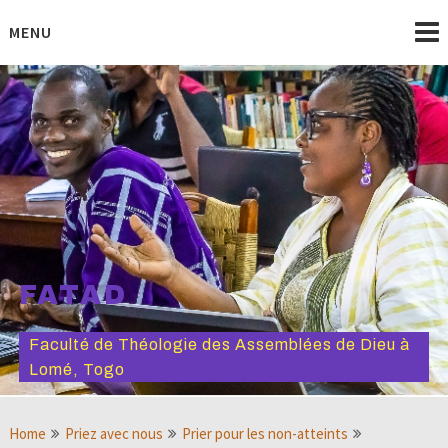
Skip
to
MENU
content
FATAD
Faculté de Théologie des Assemblées de Dieu à
Lomé, Togo
Home
Priez avec nous
Prier pour les non-atteints