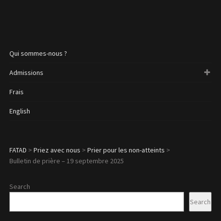
Qui sommes-nous ?
Admissions
Frais
English
FATAD
>
Priez avec nous
>
Prier pour les non-atteints
>
Bulletin de prière – 19 septembre 2025
Search
Search