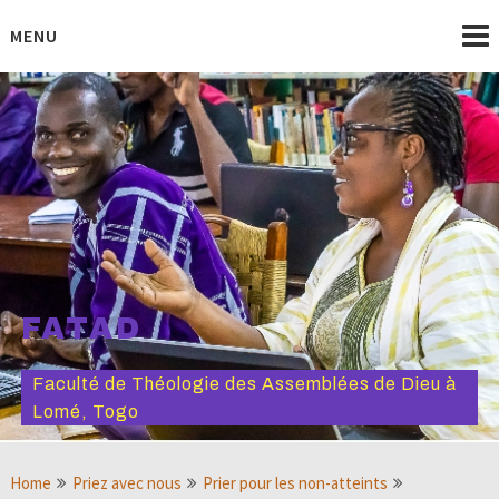
Skip
to
MENU
content
FATAD
Faculté de Théologie des Assemblées de Dieu à
Lomé, Togo
Home
Priez avec nous
Prier pour les non-atteints