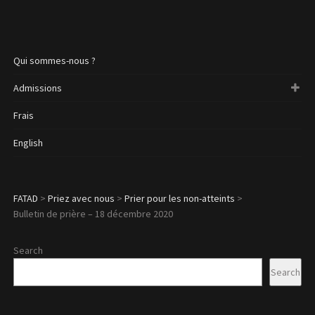
Qui sommes-nous ?
Admissions
Frais
English
FATAD
>
Priez avec nous
>
Prier pour les non-atteints
>
Bulletin de prière – 18 décembre 2020
Search
Search