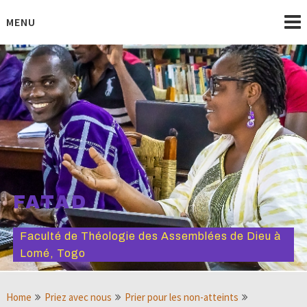
Skip
to
MENU
content
FATAD
Faculté de Théologie des Assemblées de Dieu à
Lomé, Togo
Home
Priez avec nous
Prier pour les non-atteints