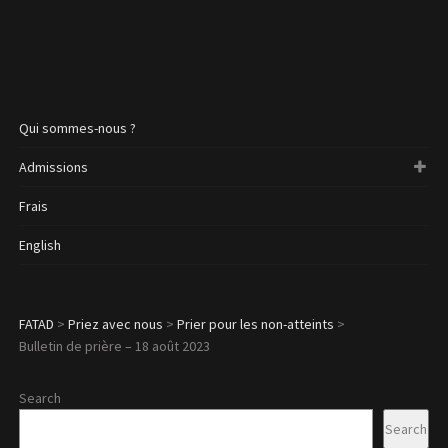
Qui sommes-nous ?
Admissions
Frais
English
FATAD
>
Priez avec nous
>
Prier pour les non-atteints
>
Bulletin de prière – 18 août 2023
Search
Search