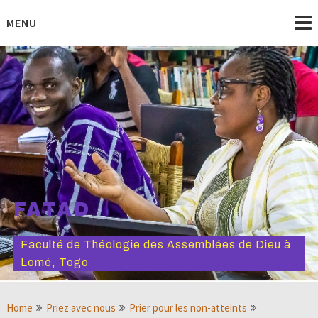
Skip
to
MENU
content
FATAD
Faculté de Théologie des Assemblées de Dieu à
Lomé, Togo
Home
Priez avec nous
Prier pour les non-atteints