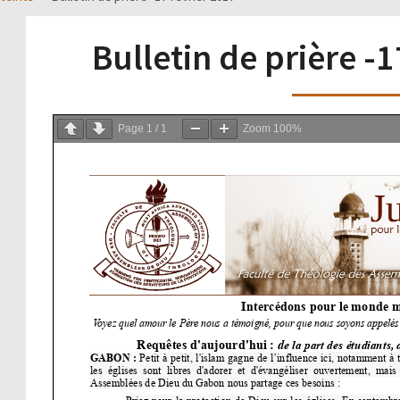
Bulletin de prière -1
Page
1
/
1
Zoom
100%