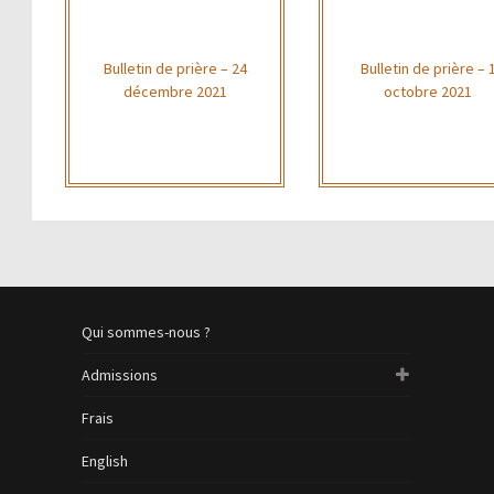
Bulletin de prière – 24
Bulletin de prière – 
décembre 2021
octobre 2021
Qui sommes-nous ?
Admissions
Frais
English