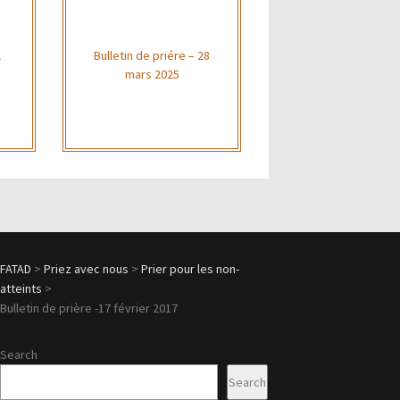
1
Bulletin de priére – 28
mars 2025
FATAD
>
Priez avec nous
>
Prier pour les non-
atteints
>
Bulletin de prière -17 février 2017
Search
Search