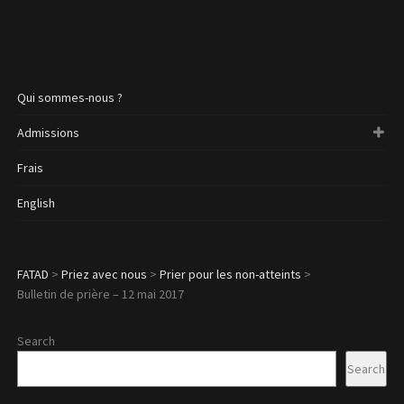
Qui sommes-nous ?
Admissions
Frais
English
FATAD
>
Priez avec nous
>
Prier pour les non-atteints
>
Bulletin de prière – 12 mai 2017
Search
Search