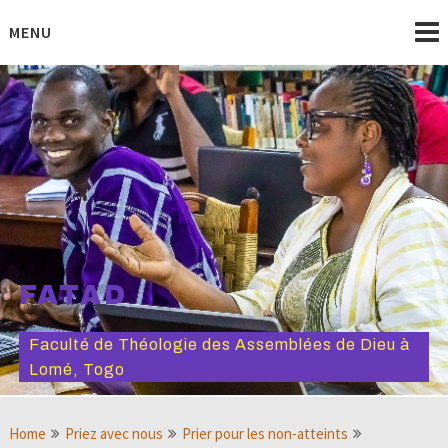
Skip
to
MENU
content
FATAD
Faculté de Théologie des Assemblées de Dieu à
Lomé, Togo
Home
Priez avec nous
Prier pour les non-atteints