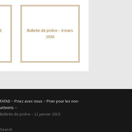
8
Bulletin de prière – 6 mars
2026
FATAD
>
Priez avec nous
>
Prier pour les non-
atteints
>
Bulletin de prière – 11 janvier 2019
Search