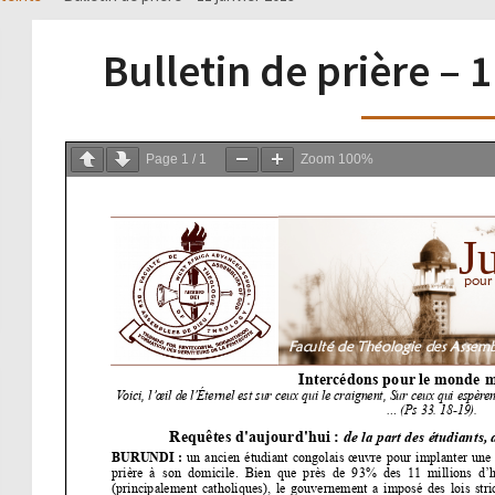
Bulletin de prière – 
Page
1
/
1
Zoom
100%