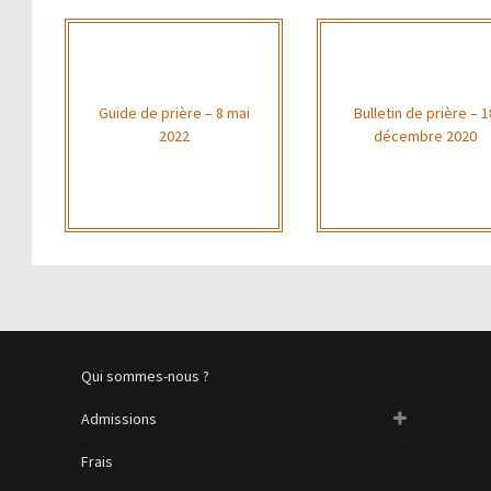
Guide de prière – 8 mai
Bulletin de prière – 1
2022
décembre 2020
Qui sommes-nous ?
Admissions
Frais