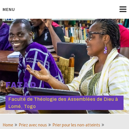
Skip
to
MENU
content
FATAD
Faculté de Théologie des Assemblées de Dieu à
Lomé, Togo
Home
Priez avec nous
Prier pour les non-atteints