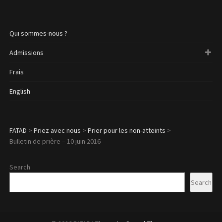
Qui sommes-nous ?
Admissions
Frais
English
FATAD
>
Priez avec nous
>
Prier pour les non-atteints
>
Bulletin de prière – 10 juin 2016
Search
Search