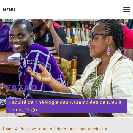
Skip
to
MENU
content
FATAD
Faculté de Théologie des Assemblées de Dieu à
Lomé, Togo
Home
Priez avec nous
Prier pour les non-atteints