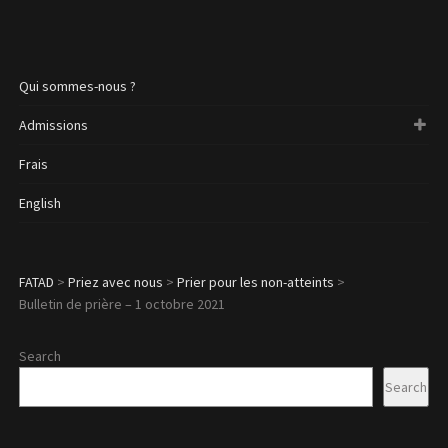
Qui sommes-nous ?
Admissions
Frais
English
FATAD
>
Priez avec nous
>
Prier pour les non-atteints
>
Bulletin de prière – 1 octobre 2021
Search
Search