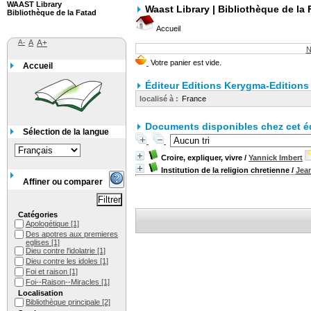
WAAST Library
Waast Library | Bibliothèque de la 
Bibliothèque de la Fatad
Accueil
A-
A
A+
N
Accueil
Éditeur Editions Kerygma-Editions
localisé à :
France
Documents disponibles chez cet éd
Sélection de la langue
Croire, expliquer, vivre
/
Yannick Imbert
Institution de la religion chretienne
/
Jea
Affiner ou comparer
Catégories
Apologétique
[1]
Des apotres aux premieres
eglises
[1]
Dieu contre l'idolatrie
[1]
Dieu contre les idoles
[1]
Foi et raison
[1]
Foi--Raison--Miracles
[1]
Localisation
Bibliothèque principale
[2]