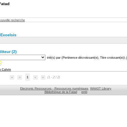
Fatad
ouvelle recherche
 Excelsis
iteur (
2
)
trié(s) par
(Pertinence décroissant(e), Titre croissant(e))
n Calvin
1
(1 - 2 / 2)
Electronic Ressources - Ressources numériques
WAAST Library
Bibliothèque de la Fatad
pmb