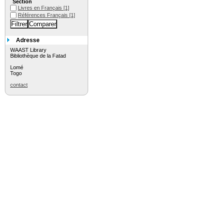
Section
Livres en Français
[1]
Références Français
[1]
Adresse
WAAST Library
Bibliothèque de la Fatad
Lomé
Togo
contact