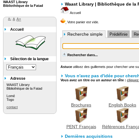
WAAST Library
Waast Library | Bibliothèque de la 
Bibliothèque de la Fatad
Accueil
A-
A
A+
Accueil
Recherche simple
Prédéfinie
Re
Recherche
Rechercher dans...
Sélection de la langue
Astuce
utilisez des guillemets pour chercher une sui
Vous n'avez pas d'idée pour cherch
Adresse
Vous avez un titre ou un auteur en tête :
cliquez
WAAST Library
Bibliothèque de la Fatad
Lomé
Togo
Brochures
English Books
contact
PENT Français
Références França
Dernières acquisitions