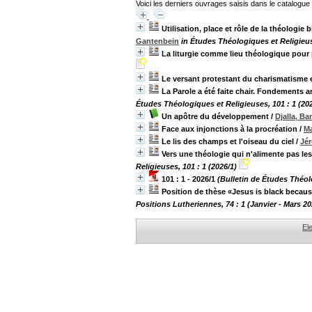
Voici les derniers ouvrages saisis dans le catalogue 
Utilisation, place et rôle de la théologie
Gantenbein
in Études Théologiques et Religieuse
La liturgie comme lieu théologique pour
Le versant protestant du charismatisme 
La Parole a été faite chair. Fondements 
Études Théologiques et Religieuses, 101 : 1 (202
Un apôtre du développement
/
Djalla, B
Face aux injonctions à la procréation
/
Ma
Le lis des champs et l'oiseau du ciel
/
Jé
Vers une théologie qui n'alimente pas le
Religieuses, 101 : 1 (2026/1)
101 : 1 - 2026/1
(Bulletin de Études Théol
Position de thèse «Jesus is black becau
Positions Lutheriennes, 74 : 1 (Janvier - Mars 20
El