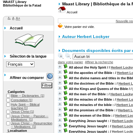
WAAST Library
Waast Library | Bibliothèque de la 
Bibliothèque de la Fatad
Accueil
A-
A
A+
Nouvelle r
Accueil
Auteur Herbert Lockyer
Documents disponibles écrits par c
Sélection de la langue
dans votre panier
Affiner la recherche
All about the Holy Spirit /
/
Herbert Locky
All the apostles of the Bible :
/
Herbert L
Affiner ou comparer
All the divine names and titles in the Bibl
All the doctrines of the Bible :
/
Herbert 
All the Kings and Queens of the Bible /
/
Catégories
All the men of the Bible :
/
Herbert Locky
Bible -- Dictionaries.
[1]
All the miracles of the Bible :
/
Herbert L
Consolation
[1]
Holy Spirit -- Biblical
All the miracles of the bible :
/
Herbert Lo
teaching
[1]
All the promises of the Bible :
/
Herbert 
Jesus Christ
[1]
All the women of the Bible :
/
Herbert Lo
Jesus Christ -- Passion --
Meditations.
[1]
Everything Jesus taught :
/
Herbert Lock
Jesus Christ -- Resurrection
Everything Jesus taught :
/
Herbert Lock
-- Meditations.
[1]
Localisation
Everything Jesus taught :
/
Herbert Lock