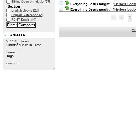
Bibliothèque principale
[27]
Everything Jesus taught :
/
Herbert Lock
Section
Everything Jesus taught :
/
Herbert Lock
English Books
[22]
English Reference
[2]
1
PENT English
[4]
El
Adresse
WAAST Library
Bibliothèque de la Fatad
Lomé
Togo
contact