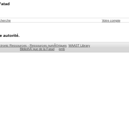
Fatad
echerche
Votre compte
 autorité.
ctronic Ressources - Ressources numÃ©riques
WAAST Library
BibliothÃ¨que de la Fatad
pmb