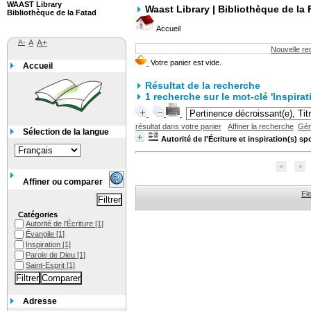
WAAST Library
Waast Library | Bibliothèque de la 
Bibliothèque de la Fatad
Accueil
A-
A
A+
Nouvelle r
Accueil
Résultat de la recherche
1
recherche sur le mot-clé
'Inspirat
résultat dans votre panier
Affiner la recherche
Gén
Sélection de la langue
Autorité de l'Écriture et inspiration(s) sp
Affiner ou comparer
El
Catégories
Autorité de l'Écriture
[1]
Évangile
[1]
Inspiration
[1]
Parole de Dieu
[1]
Saint-Esprit
[1]
Adresse